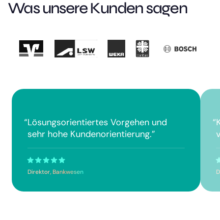
Was unsere Kunden sagen
“
Lösungsorientiertes Vorgehen und
“
sehr hohe Kundenorientierung.
”
v
Direktor, Bankwesen
D