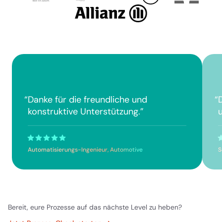
“
Danke für die freundliche und
“
konstruktive Unterstützung.
”
u
Automatisierungs-Ingenieur, Automotive
S
Bereit, eure Prozesse auf das nächste Level zu heben?