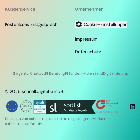
Kundenservice
Unternehmen
Kostenloses Erstgespräch
Cookie-Einstellungen
Impressum
Datenschutz
KI Agentur
Chatbot
KI Beratung
KI für den Mittelstand
Digitalisierung
©
2026
schnell.digital GmbH.
Das Logo von schnell.digital ist eine eingetragene Marke der
schnell.digital GmbH.